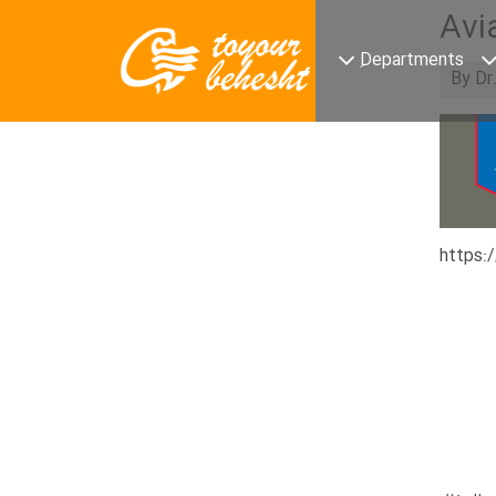
آرشیو مطالب
Avi
ِDepartments
اسفند 1401 (1)
By Dr
بهمن 1401 (3)
https: