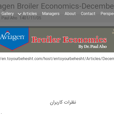
agen Broiler Economics-Decembe
Gallery
Articles
Managers
About
Contact
Perspe
. Paul Aho 1401/11/05
//en.toyourbehesht.com/host/entoyourbehesht/Articles/Dece
نظرات کاربران