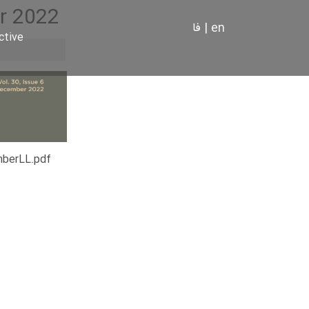
r 2022
فا
|
en
ctive
mberLL.pdf