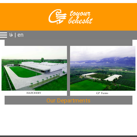
en
|
فا
Our Departments
گالری تصاویر